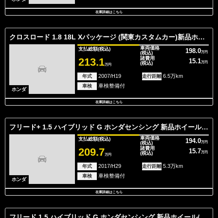
在庫詳細はこちら
クロスロード 1.8 18L Xパッケージ (関東カスタムカー)新品ホイール/新品タイ
車両価格
支払総額
(税込)
198.0
(税込)
万円
諸費用
213.1
15.1
(税込)
万円
万円
2007/H19
6.5万km
年式
走行距離
車検整備付
車検
ホンダ
在庫詳細はこちら
フリード+ 1.5 ハイブリッド G ホンダセンシング 新品ホイール/新品タイヤ/新品キャリア/ヘ
車両価格
支払総額
(税込)
194.0
(税込)
万円
諸費用
209.7
15.7
(税込)
万円
万円
2017/H29
5.3万km
年式
走行距離
車検整備付
車検
ホンダ
在庫詳細はこちら
フリード 1.5 ハイブリッド G ホンダセンシング 新品ホイール/新品タイヤ/新品キャリア/LED