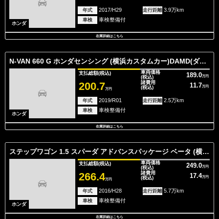
2017/H29
3.9万km
年式
走行距離
車検整備付
車検
ホンダ
在庫詳細はこちら
N-VAN 660 G ホンダセンシング (横浜カスタムカー)DAMD(ダムド)/デナリ/ク
車両価格
支払総額
(税込)
189.0
(税込)
万円
諸費用
200.7
11.7
(税込)
万円
万円
2019/R01
2.5万km
年式
走行距離
車検整備付
車検
ホンダ
在庫詳細はこちら
ステップワゴン 1.5 スパーダ アドバンスパッケージ ベータ (横浜カスタムカー)オリジナルアウトドアス
車両価格
支払総額
(税込)
249.0
(税込)
万円
諸費用
266.4
17.4
(税込)
万円
万円
2016/H28
5.7万km
年式
走行距離
車検整備付
車検
ホンダ
在庫詳細はこちら