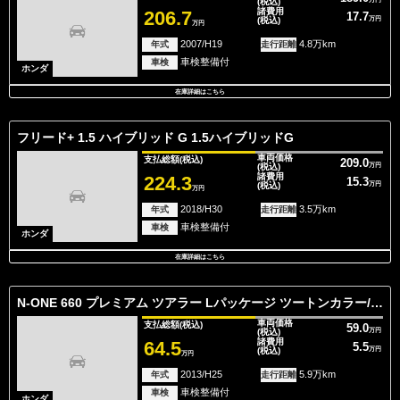
(税込)
諸費用
206.7
17.7
(税込)
万円
万円
2007/H19
4.8万km
年式
走行距離
車検整備付
車検
ホンダ
在庫詳細はこちら
フリード+ 1.5 ハイブリッド G 1.5ハイブリッドG
車両価格
支払総額
(税込)
209.0
(税込)
万円
諸費用
224.3
15.3
(税込)
万円
万円
2018/H30
3.5万km
年式
走行距離
車検整備付
車検
ホンダ
在庫詳細はこちら
N-ONE 660 プレミアム ツアラー Lパッケージ ツートンカラー/ターボ車/クルーズコントロ
車両価格
支払総額
(税込)
59.0
(税込)
万円
諸費用
64.5
5.5
(税込)
万円
万円
2013/H25
5.9万km
年式
走行距離
車検整備付
車検
ホンダ