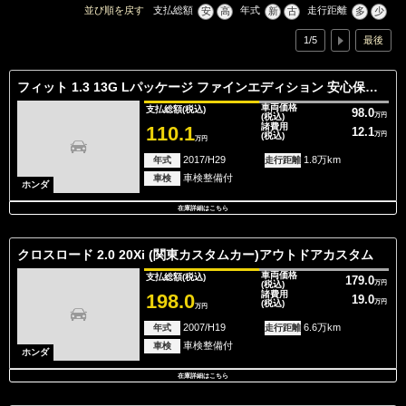
並び順を戻す
支払総額
年式
走行距離
安
高
新
古
多
少
1/5
最後
フィット 1.3 13G Lパッケージ ファインエディション 安心保証付き/特別仕様車/セキュリティー/
車両価格
支払総額
(税込)
98.0
(税込)
万円
諸費用
110.1
12.1
(税込)
万円
万円
2017/H29
1.8万km
年式
走行距離
車検整備付
車検
ホンダ
在庫詳細はこちら
クロスロード 2.0 20Xi (関東カスタムカー)アウトドアカスタム
車両価格
支払総額
(税込)
179.0
(税込)
万円
諸費用
198.0
19.0
(税込)
万円
万円
2007/H19
6.6万km
年式
走行距離
車検整備付
車検
ホンダ
在庫詳細はこちら