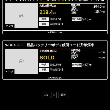
車両価格
支払総額
(税込)
204.0
(税込)
万円
諸費用
219.4
15.4
(税込)
万円
万円
2019/H31
5.6万km
年式
走行距離
車検整備付
車検
ホンダ
在庫詳細はこちら
N-BOX 660 L 新品バッテリー/ボディ鏡面コート済/禁煙車
車両価格
支払総額.
(税込)
---
(税込)
万円
諸費用
SOLD
---
(税込)
万円
2021/R03
3.5万km
年式
走行距離
車検整備付
車検
ホンダ
在庫詳細はこちら
1/5
最後