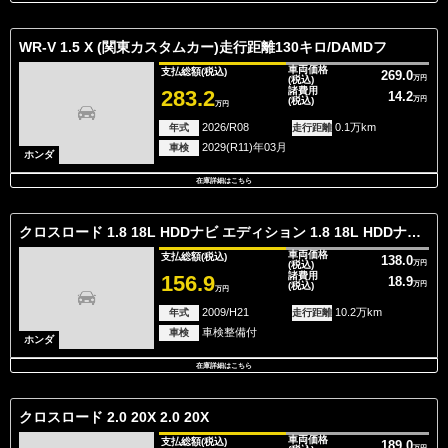
WR-V 1.5 X (関東カスタムカー)走行距離130キロ/DAMDフ
車両価格
支払総額
(税込)
269.0
(税込)
万円
諸費用
283.2
14.2
(税込)
万円
万円
2026/R08
0.1万km
年式
走行距離
2029(R11)年03月
車検
ホンダ
在庫詳細はこちら
クロスロード 1.8 18L HDDナビ エディション 1.8 18L HDDナビ エディション
車両価格
支払総額
(税込)
138.0
(税込)
万円
諸費用
156.9
18.9
(税込)
万円
万円
2009/H21
10.2万km
年式
走行距離
車検整備付
車検
ホンダ
在庫詳細はこちら
クロスロード 2.0 20X 2.0 20X
車両価格
支払総額
(税込)
189.0
万円