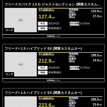
フリードスパイク 1.5 G ジャストセレクション (関東カスタムカー)安心保証付き/アウトド
車両価格
支払総額
(税込)
110.0
(税込)
万円
諸費用
127.4
17.4
(税込)
万円
万円
2011/H23
5.0万km
年式
走行距離
車検整備付
車検
ホンダ
在庫詳細はこちら
フリード+ 1.5 ハイブリッド EX (関東カスタムカー)
車両価格
支払総額
(税込)
198.0
(税込)
万円
諸費用
212.9
14.9
(税込)
万円
万円
2018/H30
5.2万km
年式
走行距離
車検整備付
車検
ホンダ
在庫詳細はこちら
フリード+ 1.5 ハイブリッド EX (関東カスタムカー)
車両価格
支払総額
(税込)
208.0
(税込)
万円
諸費用
223.6
15.6
(税込)
万円
万円