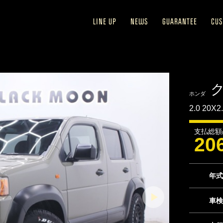
LINE UP
NEWS
GUARANTEE
CU
ホンダ
2.0 20X2
支払総額
20
年式
車検