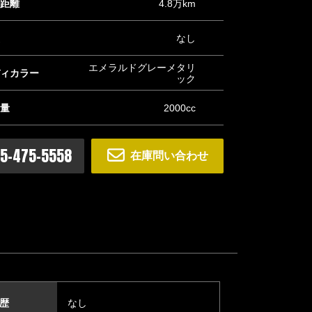
距離
4.8万km
なし
エメラルドグレーメタリ
ィカラー
ック
量
2000cc
5-475-5558
在庫問い合わせ
歴
なし