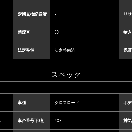
定期点検記録簿
-
リサ
禁煙車
◯
輸入
法定整備
法定整備込
保証
スペック
車種
クロスロード
ボデ
ク
車台番号下3桁
408
排気