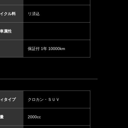
イクル料
リ済込
車属性
保証付 1年 10000km
ィタイプ
クロカン・ＳＵＶ
量
2000cc