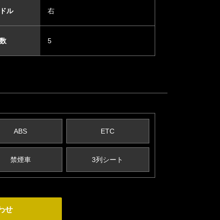
ドル
右
数
5
ABS
ETC
禁煙車
3列シート
わせ