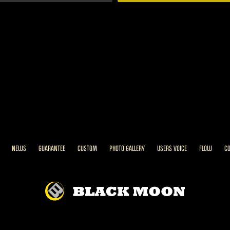
NEWS
GUARANTEE
CUSTOM
PHOTO GALLERY
USERS VOICE
FLOW
C