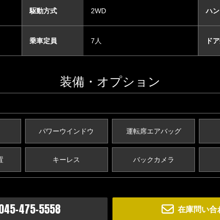
駆動方式
2WD
ハン
乗車定員
7人
ドア
装備・オプション
パワーウインドウ
運転席エアバッグ
置
キーレス
バックカメラ
045-475-5558
在庫問い合