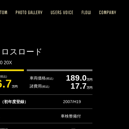
STOM
PHOTO GALLERY
USERS VOICE
FLOW
COMPANY
クロスロード
.0 20X
189.0
(税込)
車両価格
(税込)
6.7
万円
17.7
諸費用
万円
(税込)
万円
（初年度登録）
2007/H19
車検整備付