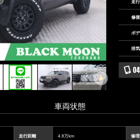
走行
修復
ボデ
排気
04
車両状態
走行距離
4.8万km
修理