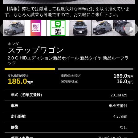
【情報】弊社では厳選して程度良好な車輛だけを取り揃えていま
す。もちろん試乗も可能ですので、お気軽にご来店下さい。
ホンダ
ステップワゴン
2.0 G HIDエディション新品ホイール 新品タイヤ 新品ルーフラ
ック
169.0
支払総額
(税込)
車両価格
(税込)
万円
185.0
16.0
諸費用
(税込)
万円
万円
年式（初年度登録）
2013/H25
車検
車検整備付
走行距離
4.3万km
修復
なし
ボディカラー