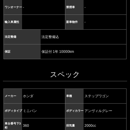
-
-
ワンオーナー
禁煙車
-
輸入車属性
新車物件
法定整備込
法定整備
保証付 1年 10000km
保証
スペック
ホンダ
ステップワゴン
メーカー
車種
ミニバン
アンヴィルグレー
ボディタイプ
ボディカラー
車台番号下3
360
2000cc
排気量
桁