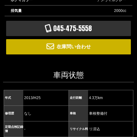
アンヴィルグレー
排気量
2000cc
045-475-5558
在庫問い合わせ
車両状態
2013/H25
4.3万km
年式
走行距離
なし
車検整備付
修理歴
車検
定期点検記録
-
リ済込
リサイクル料
簿