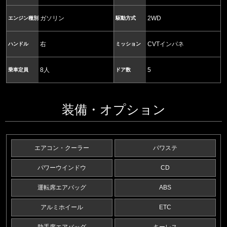
ガソリン
2WD
エンジン種別
駆動方式
右
CVTインパネ
ハンドル
ミッション
8人
5
乗車定員
ドア数
装備・オプション
エアコン・クーラー
パワステ
パワーウインドウ
CD
運転席エアバッグ
ABS
アルミホイール
ETC