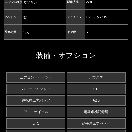
ガソリン
2WD
エンジン種別
駆動方式
右
CVTインパネ
ハンドル
ミッション
5人
5
乗車定員
ドア数
装備・オプション
エアコン・クーラー
パワステ
パワーウインドウ
CD
運転席エアバッグ
ABS
アルミホイール
定期点検記録簿
ETC
助手席エアバッグ