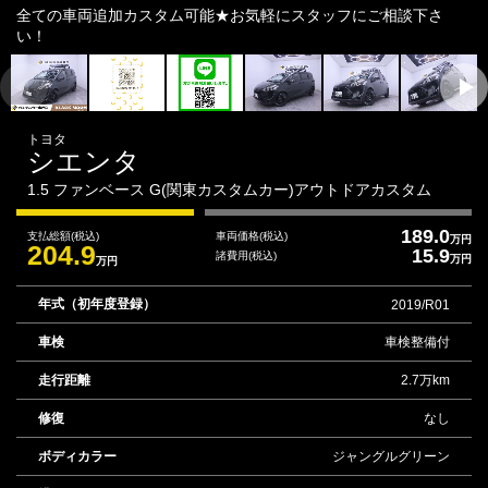
全ての車両追加カスタム可能★お気軽にスタッフにご相談下さ
い！
トヨタ
シエンタ
1.5 ファンベース G(関東カスタムカー)アウトドアカスタム
189.0
支払総額
(税込)
車両価格
(税込)
万円
204.9
15.9
諸費用
(税込)
万円
万円
年式（初年度登録）
2019/R01
車検
車検整備付
走行距離
2.7万km
修復
なし
ボディカラー
ジャングルグリーン