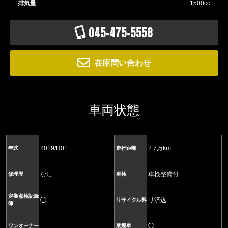
排気量
1500cc
045-475-5558
在庫問い合わせ
車両状態
2019/R01
2.7万km
年式
走行距離
なし
車検整備付
修理歴
車検
定期点検記録
◯
リ済込
リサイクル料
簿
-
◯
ワンオーナー
禁煙車