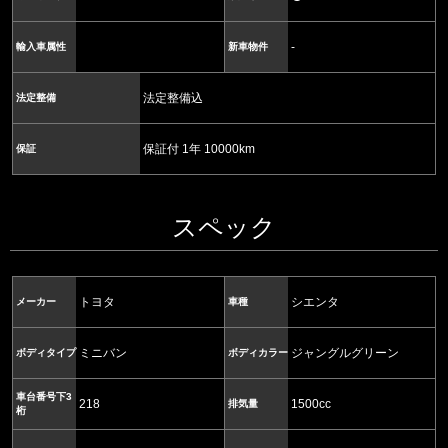
-
輸入車属性
新車物件
法定整備込
法定整備
保証付 1年 10000km
保証
スペック
トヨタ
シエンタ
メーカー
車種
ミニバン
ジャングルグリーン
ボディタイプ
ボディカラー
車台番号下3
218
1500cc
排気量
桁