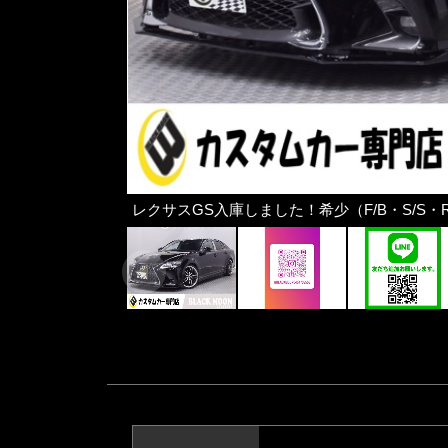
レクサスGS入庫しました！希少（F/B・S/S