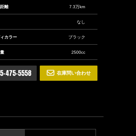
距離
7.3万km
なし
ィカラー
ブラック
量
2500cc
ム #ブラックムーン ＠BLACKMOON0454755558】 カスタ
中です！！
5-475-5558
在庫問い合わせ