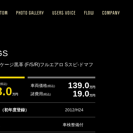
STOM
PHOTO GALLERY
USERS VOICE
FLOW
COMPANY
GS
パッケージ黒革 (F/S/R)フルエアロ Sスピ-ドマフ
139.0
(税込)
車両価格
(税込)
8.0
万円
19.0
諸費用
万円
(税込)
万円
（初年度登録）
2012/H24
車検整備付