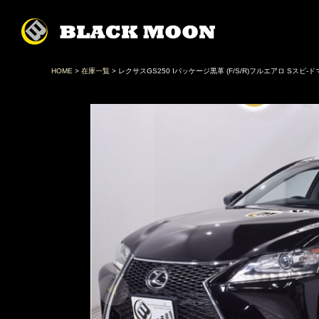
HOME
>
在庫一覧
> レクサスGS250 Iパッケージ黒革 (F/S/R)フルエアロ Sスピ-ド