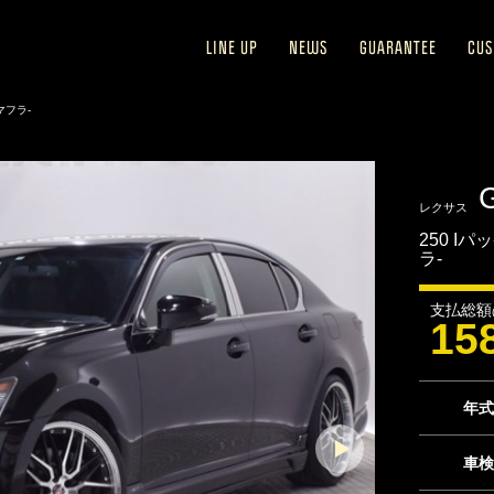
LINE UP
NEWS
GUARANTEE
CU
マフラ-
レクサス
250 I
ラ-
支払総額
15
年式
車検