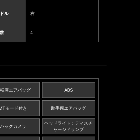
ドル
右
数
4
転席エアバッグ
ABS
MTモード付き
助手席エアバッグ
ヘッドライト：ディスチ
バックカメラ
ャージドランプ