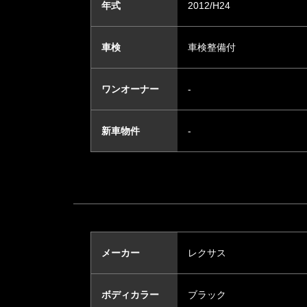
年式
2012/H24
車検
車検整備付
ワンオーナー
-
新車物件
-
メーカー
レクサス
ボディカラー
ブラック