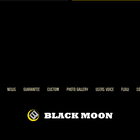
NEWS
GUARANTEE
CUSTOM
PHOTO GALLERY
USERS VOICE
FLOW
C