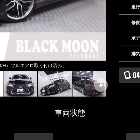
走行
修復
ボデ
排気
・R/H）フルエアロ取り付け済み。
【インスタグラ
等、随時更新
04
車両状態