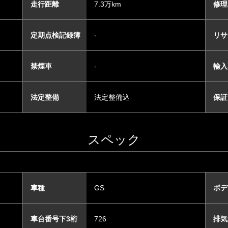
走行距離
7.3万km
修理
定期点検記録簿
-
リサ
禁煙車
-
輸入
法定整備
法定整備込
保証
スペック
車種
GS
ボデ
車台番号下3桁
726
排気