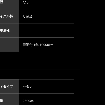
歴
なし
イクル料
リ済込
車属性
保証付 1年 10000km
ィタイプ
セダン
量
2500cc