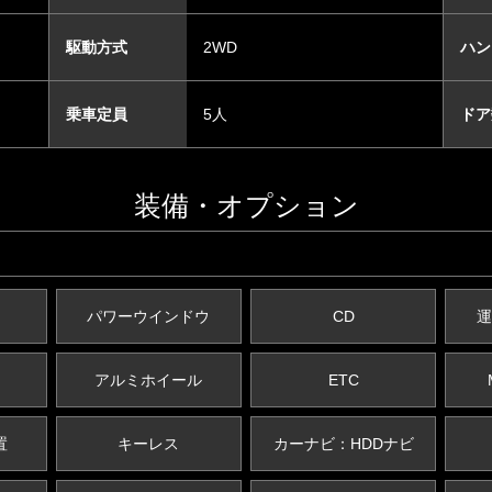
駆動方式
2WD
ハン
乗車定員
5人
ドア
装備・オプション
パワーウインドウ
CD
運
アルミホイール
ETC
置
キーレス
カーナビ：HDDナビ