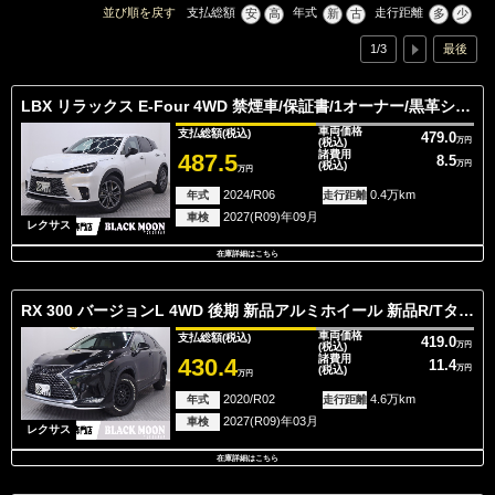
並び順を戻す
支払総額
年式
走行距離
安
高
新
古
多
少
1/3
最後
LBX リラックス E-Four 4WD 禁煙車/保証書/1オーナー/黒革シート/Lexus
車両価格
支払総額
(税込)
479.0
(税込)
万円
諸費用
487.5
8.5
(税込)
万円
万円
2024/R06
0.4万km
年式
走行距離
2027(R09)年09月
車検
レクサス
在庫詳細はこちら
RX 300 バージョンL 4WD 後期 新品アルミホイール 新品R/Tタイヤ
車両価格
支払総額
(税込)
419.0
(税込)
万円
諸費用
430.4
11.4
(税込)
万円
万円
2020/R02
4.6万km
年式
走行距離
2027(R09)年03月
車検
レクサス
在庫詳細はこちら