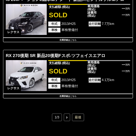
車両価格
支払総額.
(税込)
---
(税込)
万円
諸費用
SOLD
---
(税込)
万円
2013/H25
7.7万km
年式
走行距離
車検整備付
車検
レクサス
在庫詳細はこちら
RX 270後期 SR 新品20後期Fスポ-ツフェイスエアロ
車両価格
支払総額.
(税込)
---
(税込)
万円
諸費用
SOLD
---
(税込)
万円
2013/H25
4.1万km
年式
走行距離
車検整備付
車検
レクサス
在庫詳細はこちら
1/3
最後