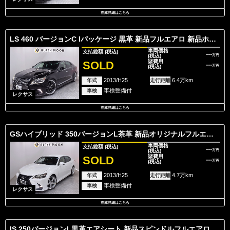
在庫詳細はこちら
LS 460 バージョンC Iパッケージ 黒革 新品フルエアロ 新品ホイール
車両価格
支払総額.
(税込)
---
(税込)
万円
諸費用
SOLD
---
(税込)
万円
2013/H25
6.4万km
年式
走行距離
車検整備付
車検
レクサス
在庫詳細はこちら
GSハイブリッド 350バージョンL茶革 新品オリジナルフルエアロ 新品AW
車両価格
支払総額.
(税込)
---
(税込)
万円
諸費用
SOLD
---
(税込)
万円
2013/H25
4.7万km
年式
走行距離
車検整備付
車検
レクサス
在庫詳細はこちら
IS 250バージョンL黒革エアシート 新品スピンドルフルエアロ