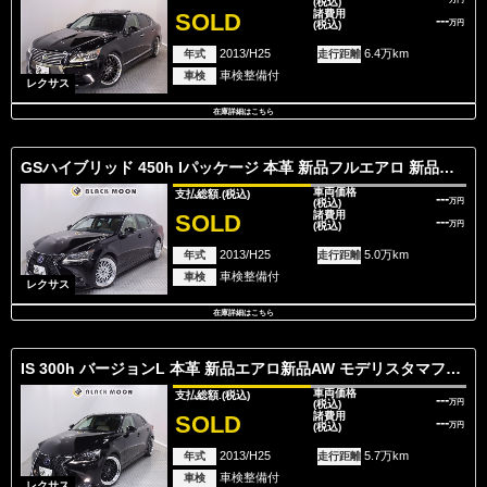
(税込)
諸費用
SOLD
---
(税込)
万円
2013/H25
6.4万km
年式
走行距離
車検整備付
車検
レクサス
在庫詳細はこちら
GSハイブリッド 450h Iパッケージ 本革 新品フルエアロ 新品ホイール・タイヤ
車両価格
支払総額.
(税込)
---
(税込)
万円
諸費用
SOLD
---
(税込)
万円
2013/H25
5.0万km
年式
走行距離
車検整備付
車検
レクサス
在庫詳細はこちら
IS 300h バージョンL 本革 新品エアロ新品AW モデリスタマフラー
車両価格
支払総額.
(税込)
---
(税込)
万円
諸費用
SOLD
---
(税込)
万円
2013/H25
5.7万km
年式
走行距離
車検整備付
車検
レクサス