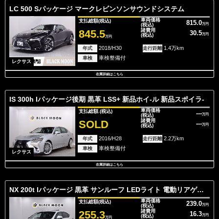
LC 500 Sパッケージ マークレビンソンサウンドシステム
車両価格
支払総額
(税込)
815.0
(税込)
万円
諸費用
845.5
30.5
(税込)
万円
万円
2018/H30
1.4万km
年式
走行距離
車検整備付
車検
レクサス
在庫詳細はこちら
IS 300h Iパッケージ後期 黒革 LSS+ 新品ホイ-ル 新品スポイラ-
車両価格
支払総額.
(税込)
---
(税込)
万円
諸費用
SOLD
---
(税込)
万円
2016/H28
2.2万km
年式
走行距離
車検整備付
車検
レクサス
在庫詳細はこちら
NX 200t Iパッケージ 黒革 サンルーフ LEDライト 電動リアゲート
車両価格
支払総額
(税込)
239.0
(税込)
万円
諸費用
255.3
16.3
(税込)
万円
万円