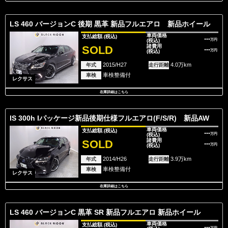
LS 460 バージョンC 後期 黒革 新品フルエアロ 新品ホイール
車両価格
支払総額.
(税込)
---
(税込)
万円
諸費用
SOLD
---
(税込)
万円
2015/H27
4.0万km
年式
走行距離
車検整備付
車検
レクサス
在庫詳細はこちら
IS 300h Iパッケージ新品後期仕様フルエアロ(F/S/R) 新品AW
車両価格
支払総額.
(税込)
---
(税込)
万円
諸費用
SOLD
---
(税込)
万円
2014/H26
3.9万km
年式
走行距離
車検整備付
車検
レクサス
在庫詳細はこちら
LS 460 バージョンC 黒革 SR 新品フルエアロ 新品ホイール
車両価格
支払総額.
(税込)
---
万円