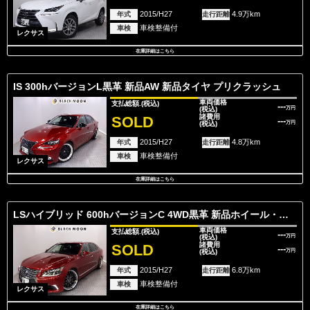
2015/H27
4.9万km
年式
走行距離
車検整備付
車検
レクサス
在庫詳細はこちら
IS 300hバージョンL黒革 新品AW 新品タイヤ プリクラッシュ
車両価格
支払総額.
(税込)
---
(税込)
万円
諸費用
SOLD
---
(税込)
万円
2015/H27
4.8万km
年式
走行距離
車検整備付
車検
レクサス
在庫詳細はこちら
LSハイブリッド 600hバージョンC 4WD黒革 新品ホイール・タイヤ プリクラッシュ
車両価格
支払総額.
(税込)
---
(税込)
万円
諸費用
SOLD
---
(税込)
万円
2015/H27
6.8万km
年式
走行距離
車検整備付
車検
レクサス
在庫詳細はこちら