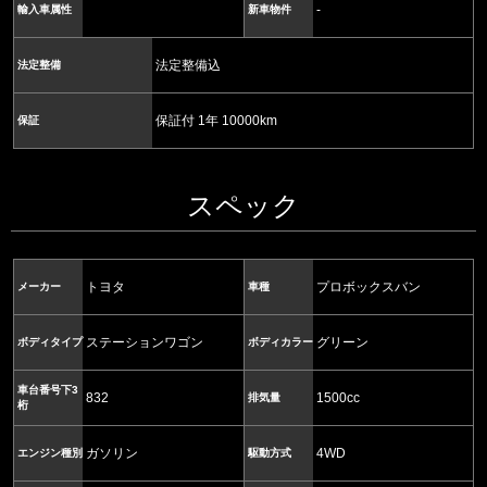
-
輸入車属性
新車物件
法定整備込
法定整備
保証付 1年 10000km
保証
スペック
トヨタ
プロボックスバン
メーカー
車種
ステーションワゴン
グリーン
ボディタイプ
ボディカラー
車台番号下3
832
1500cc
排気量
桁
ガソリン
4WD
エンジン種別
駆動方式