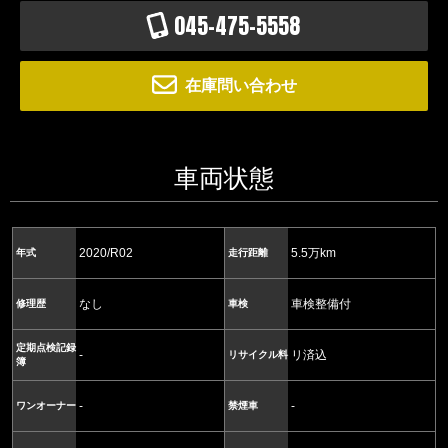
045-475-5558
在庫問い合わせ
車両状態
2020/R02
5.5万km
年式
走行距離
なし
車検整備付
修理歴
車検
定期点検記録
-
リ済込
リサイクル料
簿
-
-
ワンオーナー
禁煙車