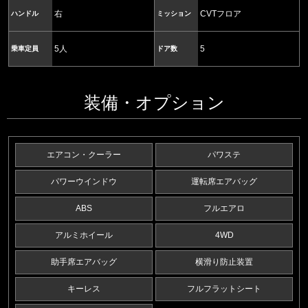
右
CVTフロア
ハンドル
ミッション
5人
5
乗車定員
ドア数
装備・オプション
エアコン・クーラー
パワステ
パワーウインドウ
運転席エアバッグ
ABS
フルエアロ
アルミホイール
4WD
助手席エアバッグ
横滑り防止装置
キーレス
フルフラットシート