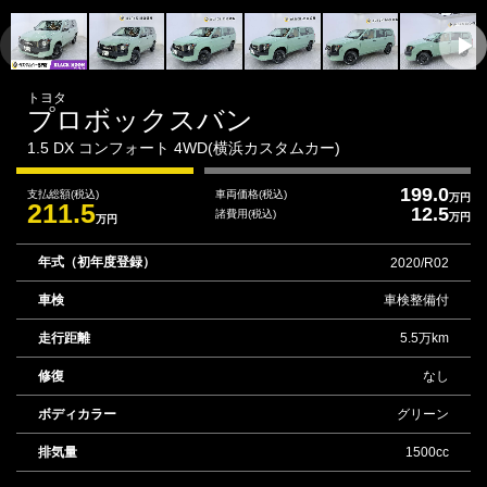
トヨタ
プロボックスバン
1.5 DX コンフォート 4WD(横浜カスタムカー)
199.0
支払総額
(税込)
車両価格
(税込)
万円
211.5
12.5
諸費用
(税込)
万円
万円
年式（初年度登録）
2020/R02
車検
車検整備付
走行距離
5.5万km
修復
なし
ボディカラー
グリーン
排気量
1500cc