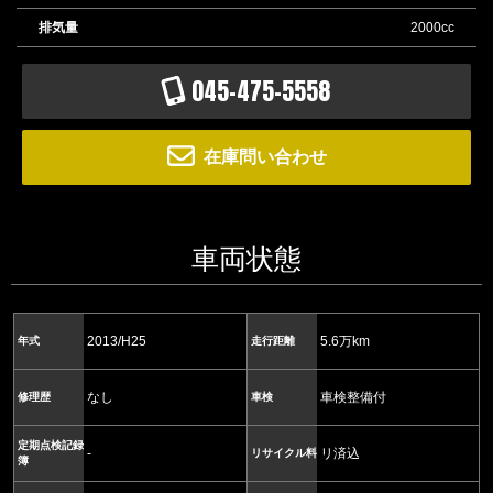
排気量
2000cc
045-475-5558
在庫問い合わせ
車両状態
2013/H25
5.6万km
年式
走行距離
なし
車検整備付
修理歴
車検
定期点検記録
-
リ済込
リサイクル料
簿