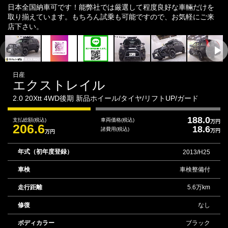
日本全国納車可です！能弊社では厳選して程度良好な車輛だけを
取り揃えています。もちろん試乗も可能ですので、お気軽にご来
店下さい。
日産
エクストレイル
2.0 20Xtt 4WD後期 新品ホイール/タイヤ/リフトUP/ガード
188.0
支払総額
(税込)
車両価格
(税込)
万円
206.6
18.6
諸費用
(税込)
万円
万円
年式（初年度登録）
2013/H25
車検
車検整備付
走行距離
5.6万km
修復
なし
ボディカラー
ブラック