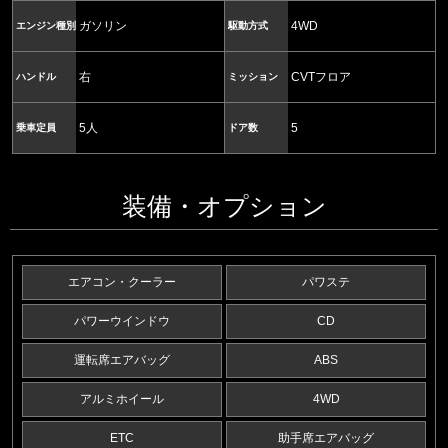
ガソリン
4WD
エンジン種別
駆動方式
右
CVTフロア
ハンドル
ミッション
5人
5
乗車定員
ドア数
装備・オプション
エアコン・クーラー
パワステ
パワーウインドウ
CD
運転席エアバッグ
ABS
アルミホイール
4WD
ETC
助手席エアバッグ