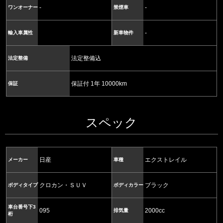
-
-
ワンオーナー
禁煙車
-
輸入車属性
新車物件
法定整備込
法定整備
保証付 1年 10000km
保証
スペック
日産
エクストレイル
メーカー
車種
クロカン・ＳＵＶ
ブラック
ボディタイプ
ボディカラー
車台番号下3
095
2000cc
排気量
桁