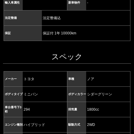
-
輸入車属性
新車物件
法定整備込
法定整備
保証付 1年 10000km
保証
スペック
トヨタ
ノア
メーカー
車種
ミニバン
シダーグリーン
ボディタイプ
ボディカラー
車台番号下3
294
1800cc
排気量
桁
ハイブリッド
2WD
エンジン種別
駆動方式