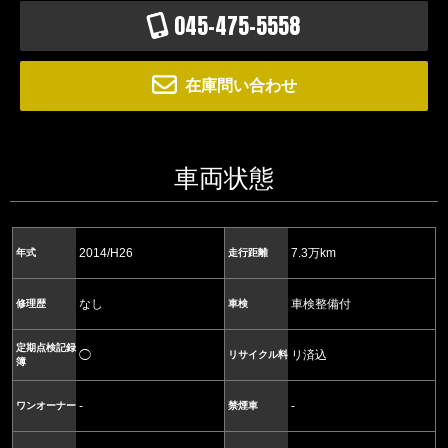
045-475-5558
在庫問い合わせ
車両状態
2014/H26
7.3万km
年式
走行距離
なし
車検整備付
修理歴
車検
定期点検記録
◯
リ済込
リサイクル料
簿
-
-
ワンオーナー
禁煙車