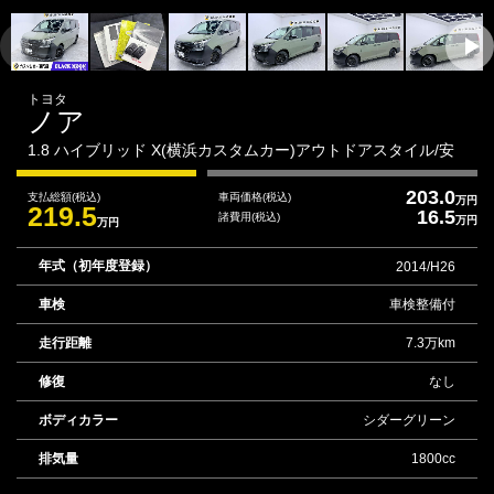
トヨタ
ノア
1.8 ハイブリッド X(横浜カスタムカー)アウトドアスタイル/安
203.0
支払総額
(税込)
車両価格
(税込)
万円
219.5
16.5
諸費用
(税込)
万円
万円
年式（初年度登録）
2014/H26
車検
車検整備付
走行距離
7.3万km
修復
なし
ボディカラー
シダーグリーン
排気量
1800cc