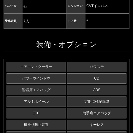
右
CVTインパネ
ハンドル
ミッション
7人
5
乗車定員
ドア数
装備・オプション
エアコン・クーラー
パワステ
パワーウインドウ
CD
運転席エアバッグ
ABS
アルミホイール
定期点検記録簿
ETC
助手席エアバッグ
横滑り防止装置
キーレス