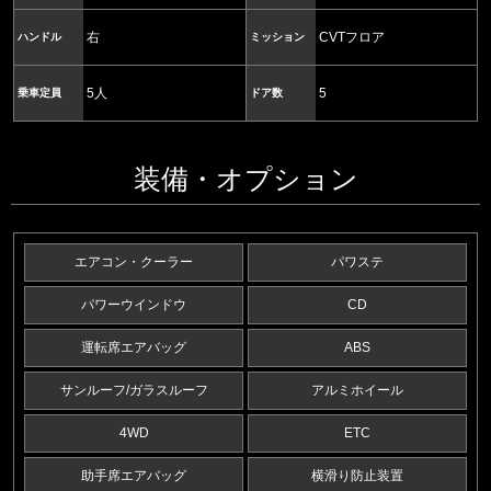
右
CVTフロア
ハンドル
ミッション
5人
5
乗車定員
ドア数
装備・オプション
エアコン・クーラー
パワステ
パワーウインドウ
CD
運転席エアバッグ
ABS
サンルーフ/ガラスルーフ
アルミホイール
4WD
ETC
助手席エアバッグ
横滑り防止装置