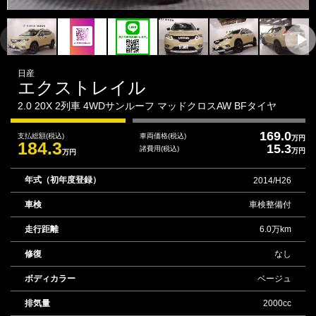
日産
エクストレイル
2.0 20X 2列車 4WDサンルーフ マッドクロスAW BFタイヤ
169.0
支払総額
(税込)
車両価格
(税込)
万円
184.3
15.3
諸費用
(税込)
万円
万円
年式（初年度登録）
2014/H26
車検
車検整備付
走行距離
6.0万km
修復
なし
ボディカラー
ベージュ
排気量
2000cc