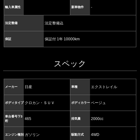
-
輸入車属性
新車物件
法定整備込
法定整備
保証付 1年 10000km
保証
スペック
日産
エクストレイル
メーカー
車種
クロカン・ＳＵＶ
ベージュ
ボディタイプ
ボディカラー
車台番号下3
465
2000cc
排気量
桁
ガソリン
4WD
エンジン種別
駆動方式