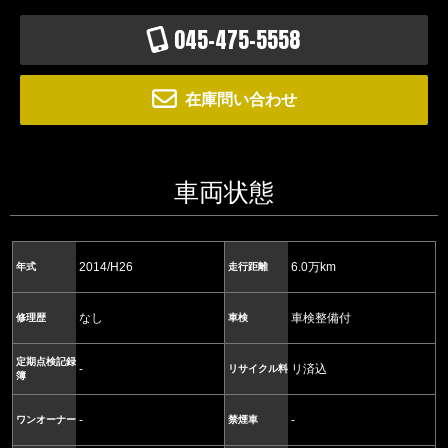
045-475-5558
在庫問い合わせ
車両状態
2014/H26
6.0万km
年式
走行距離
なし
車検整備付
修理歴
車検
定期点検記録
-
リ済込
リサイクル料
簿
-
-
ワンオーナー
禁煙車