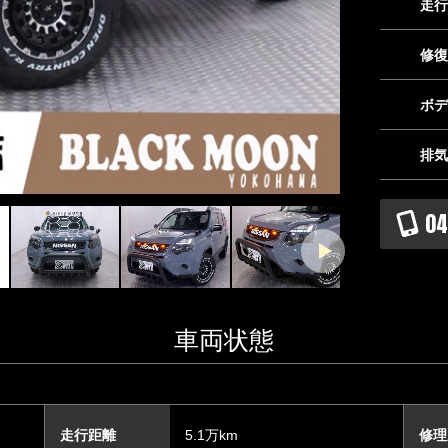
走行
修復
ボデ
排気
【インスタグラ
04
等、随時更新
車両状態
走行距離
5.1万km
修理