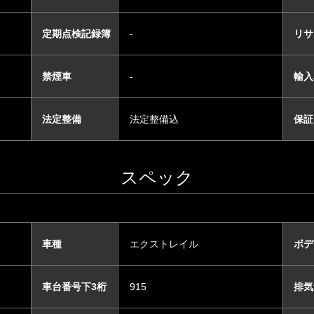
定期点検記録簿
-
リサ
禁煙車
-
輸入
法定整備
法定整備込
保証
スペック
車種
エクストレイル
ボデ
車台番号下3桁
915
排気