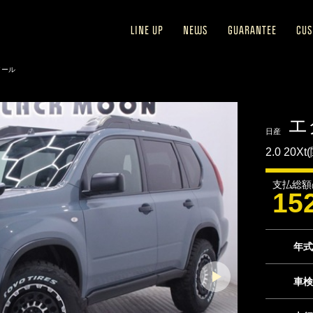
LINE UP
NEWS
GUARANTEE
CU
イール
エ
日産
2.0 20
支払総額
15
年式
車検