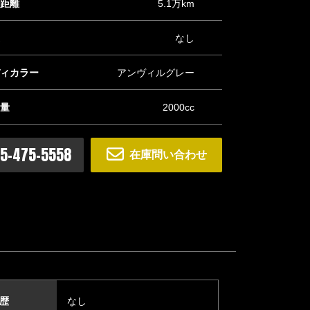
距離
5.1万km
なし
ィカラー
アンヴィルグレー
量
2000cc
ム #ブラックムーン ＠BLACKMOON0454755558】 カスタ
5-475-5558
在庫問い合わせ
中です！！
歴
なし