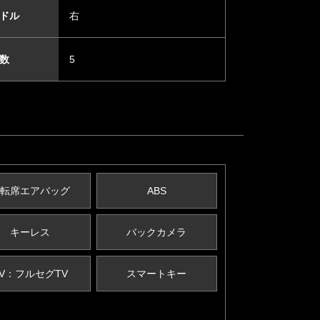
ドル
右
数
5
転席エアバッグ
ABS
キーレス
バックカメラ
TV：フルセグTV
スマートキー