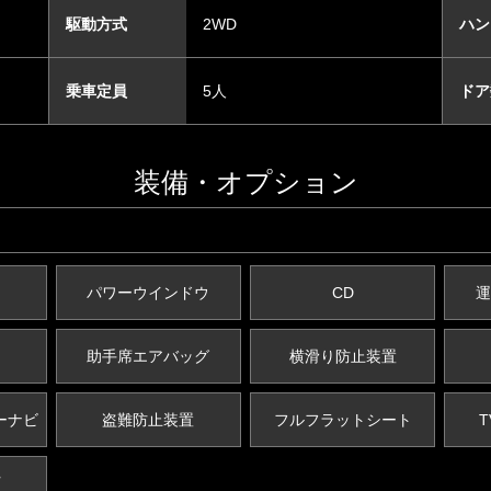
駆動方式
2WD
ハン
乗車定員
5人
ドア
装備・オプション
パワーウインドウ
CD
運
助手席エアバッグ
横滑り防止装置
ーナビ
盗難防止装置
フルフラットシート