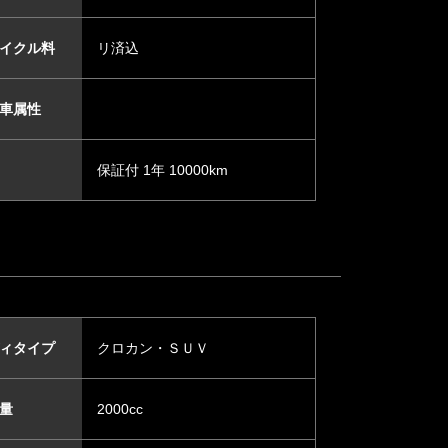
イクル料
リ済込
車属性
保証付 1年 10000km
ィタイプ
クロカン・ＳＵＶ
量
2000cc