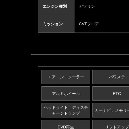
エンジン種別
ガソリン
ミッション
CVTフロア
エアコン・クーラー
パワステ
アルミホイール
ETC
ヘッドライト：ディスチ
カーナビ：メモリ
ャージドランプ
DVD再生
リフトアップ