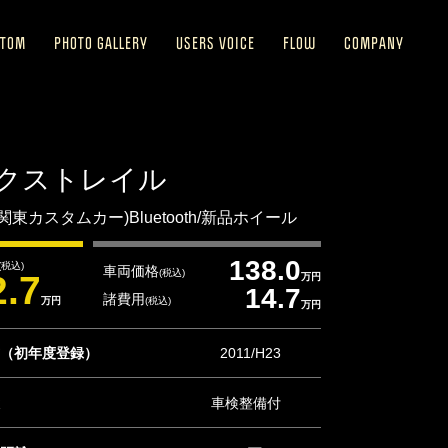
STOM
PHOTO GALLERY
USERS VOICE
FLOW
COMPANY
クストレイル
Xt(関東カスタムカー)Bluetooth/新品ホイール
138.0
(税込)
車両価格
(税込)
2.7
万円
14.7
諸費用
万円
(税込)
万円
（初年度登録）
2011/H23
車検整備付